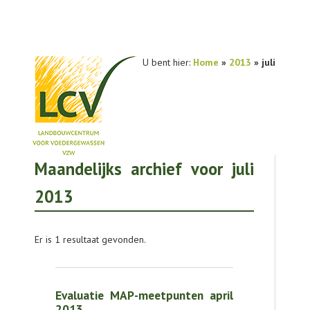
U bent hier:
Home
»
2013
» juli
Maandelijks archief voor juli
NIEUWS
2013
PRAKTIJKONDERZOEK
PUBLICATIES
Er is 1 resultaat gevonden.
TOOLS
AGENDA
Evaluatie MAP-meetpunten april
2013
OVER LCV