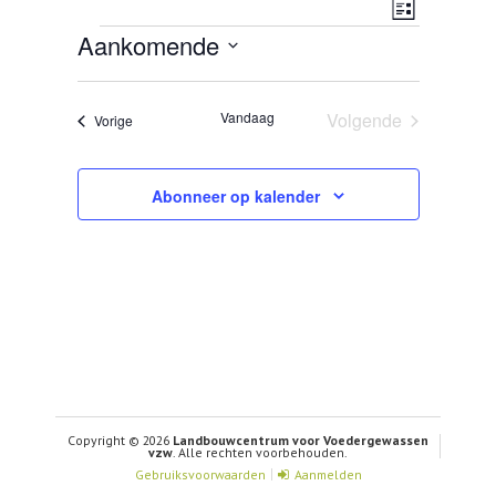
Weerg
Evenem
Lijst
Evenementen
Aankomende
CONTACT
navigat
weerga
Selecteer
een
navigat
datum.
Vandaag
Volgende
Evenementen
Vorige
Evenementen
Abonneer op kalender
Copyright © 2026
Landbouwcentrum voor Voedergewassen
vzw
. Alle rechten voorbehouden.
Gebruiksvoorwaarden
Aanmelden