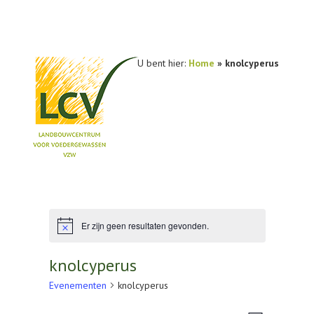
U bent hier:
Home
»
knolcyperus
NIEUWS
PRAKTIJKONDERZOEK
PUBLICATIES
Er zijn geen resultaten gevonden.
Bericht
TOOLS
knolcyperus
AGENDA
Evenementen
knolcyperus
OVER LCV