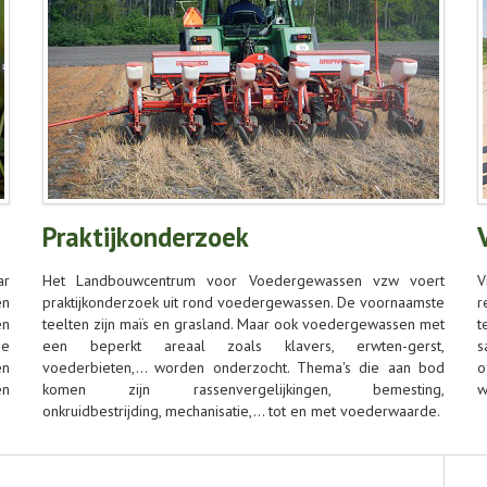
Praktijkonderzoek
ar
Het Landbouwcentrum voor Voedergewassen vzw voert
V
en
praktijkonderzoek uit rond voedergewassen. De voornaamste
r
en
teelten zijn maïs en grasland. Maar ook voedergewassen met
t
de
een beperkt areaal zoals klavers, erwten-gerst,
s
en
voederbieten,… worden onderzocht. Thema's die aan bod
o
en
komen zijn rassenvergelijkingen, bemesting,
w
onkruidbestrijding, mechanisatie,… tot en met voederwaarde.