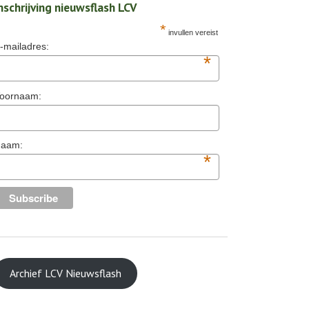
nschrijving nieuwsflash LCV
*
invullen vereist
-mailadres:
*
oornaam:
aam:
*
Archief LCV Nieuwsflash