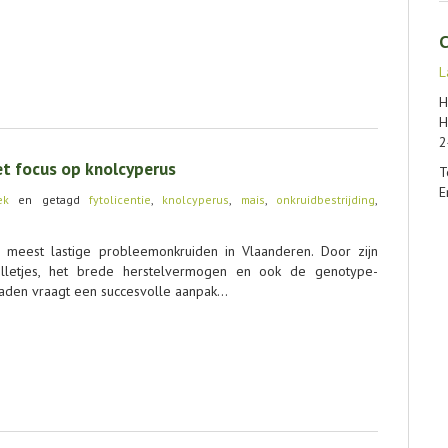
C
L
H
H
2
et focus op knolcyperus
T
E
ek
en getagd
fytolicentie
,
knolcyperus
,
mais
,
onkruidbestrijding
,
e meest lastige probleemonkruiden in Vlaanderen. Door zijn
olletjes, het brede herstelvermogen en ook de genotype-
aden vraagt een succesvolle aanpak…