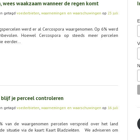
n, wees waakzaam wanneer de regen komt
I
n getagd
voederbieten
,
waarnemingen en waarschuwingen
op
23 juli
E
ngspercelen werd er al Cercospora waargenomen. Op 6% werd
nbevolen. Hoewel Cercospora op steeds meer percelen
tie eerder…
V
N
lijf je perceel controleren
n getagd
voederbieten
,
waarnemingen en waarschuwingen
op
16 juli
 van de waargenomen percelen verspreid over het land
 de situatie via de kaart: Kaart Bladziekten. We adviseren om