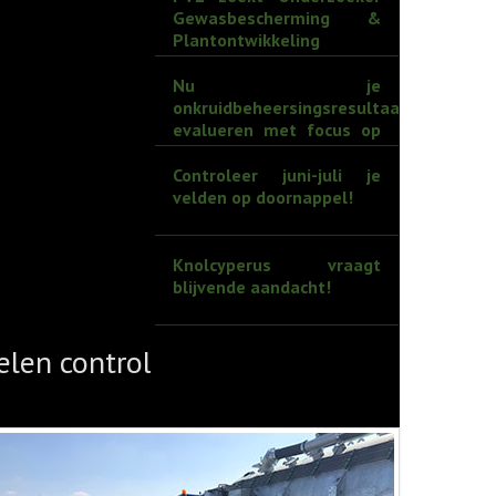
Gewasbescherming &
Plantontwikkeling
Nu je
onkruidbeheersingsresultaat
evalueren met focus op
knolcyperus
Controleer juni-juli je
velden op doornappel!
Knolcyperus vraagt
blijvende aandacht!
elen controleren is de boodschap
PVL zoekt Onderzoeke