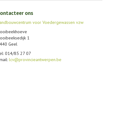
ontacteer ons
andbouwcentrum voor Voedergewassen vzw
ooibeekhoeve
ooibeeksedijk 1
440 Geel
el: 014/85 27 07
mail:
lcv@provincieantwerpen.be