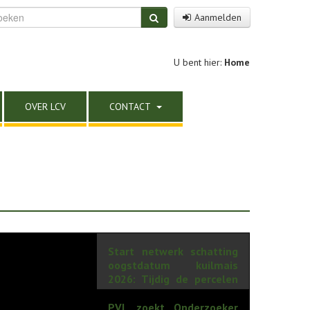
Aanmelden
U bent hier:
Home
OVER LCV
CONTACT
Start netwerk schatting
oogstdatum kuilmais
2026: Tijdig de percelen
controleren is de
boodschap
PVL zoekt Onderzoeker