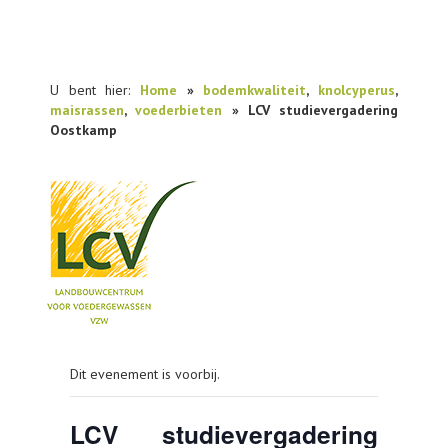
U bent hier:
Home
»
bodemkwaliteit
,
knolcyperus
,
maisrassen
,
voederbieten
» LCV studievergadering
Oostkamp
NIEUWS
Dit evenement is voorbij.
PRAKTIJKONDERZOEK
PUBLICATIES
LCV studievergadering