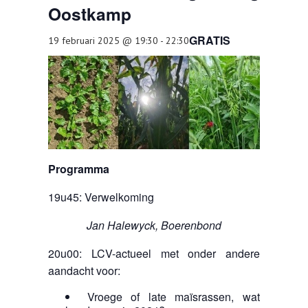
Oostkamp
TOOLS
AGENDA
GRATIS
19 februari 2025 @ 19:30
-
22:30
OVER LCV
CONTACT
Programma
19u45: Verwelkoming
Jan Halewyck, Boerenbond
20u00: LCV-actueel met onder andere
aandacht voor:
​Vroege of late maïsrassen, wat