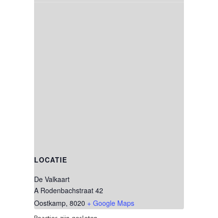
LOCATIE
De Valkaart
A Rodenbachstraat 42
Oostkamp
,
8020
+ Google Maps