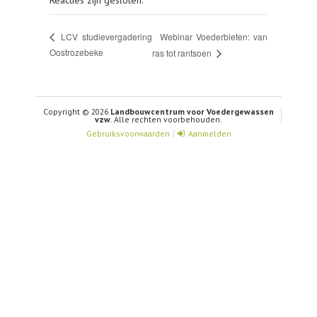
Reacties zijn gesloten.
Webinar Voederbieten: van
LCV studievergadering
Oostrozebeke
ras tot rantsoen
Copyright © 2026
Landbouwcentrum voor Voedergewassen
vzw
. Alle rechten voorbehouden.
Gebruiksvoorwaarden
Aanmelden