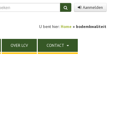
Aanmelden
U bent hier:
Home
»
bodemkwaliteit
OVER LCV
CONTACT