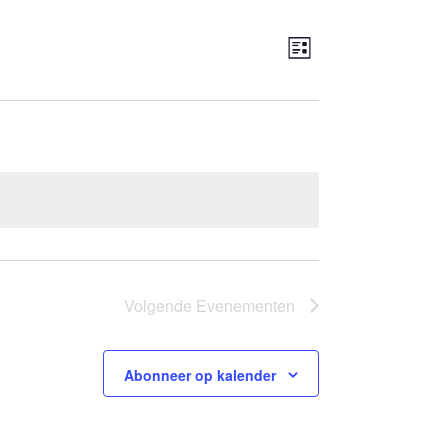
Weergaven
Evenement
Lijst
navigatie
weergaven
navigatie
Volgende
Evenementen
Abonneer op kalender