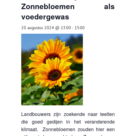
Zonnebloemen als
TOOLS
voedergewas
AGENDA
20 augustus 2024 @ 13:00
-
15:00
OVER LCV
CONTACT
Landbouwers zijn zoekende naar teelten
die goed gedijen in het veranderende
klimaat. Zonnebloemen zouden hier een