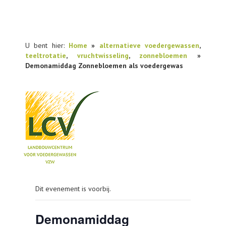
U bent hier:
Home
»
alternatieve voedergewassen
,
teeltrotatie
,
vruchtwisseling
,
zonnebloemen
»
Demonamiddag Zonnebloemen als voedergewas
NIEUWS
Dit evenement is voorbij.
PRAKTIJKONDERZOEK
PUBLICATIES
Demonamiddag