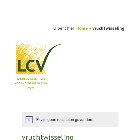
U bent hier:
Home
»
vruchtwisseling
NIEUWS
PRAKTIJKONDERZOEK
PUBLICATIES
Er zijn geen resultaten gevonden.
Bericht
TOOLS
vruchtwisseling