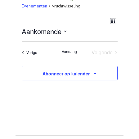
AGENDA
Evenementen
vruchtwisseling
OVER LCV
Weerg
Evenem
Lijst
Evenementen
Aankomende
CONTACT
navigat
weerga
Selecteer
een
navigat
datum.
Vandaag
Volgende
Evenementen
Vorige
Evenementen
Abonneer op kalender