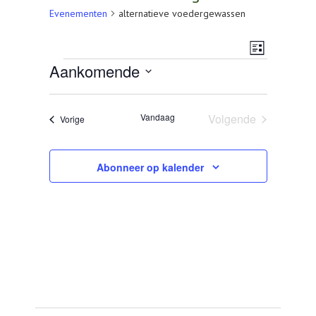
AGENDA
Evenementen
alternatieve voedergewassen
OVER LCV
Weerg
Evenem
Lijst
Evenementen
Aankomende
CONTACT
navigat
weerga
Selecteer
een
navigat
datum.
Vandaag
Volgende
Evenementen
Vorige
Evenementen
Abonneer op kalender