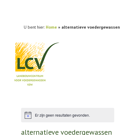
U bent hier:
Home
»
alternatieve voedergewassen
NIEUWS
PRAKTIJKONDERZOEK
PUBLICATIES
Er zijn geen resultaten gevonden.
Bericht
TOOLS
alternatieve voedergewassen