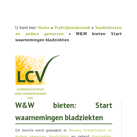
U bent hier:
Home
»
Praktijkonderzoek
»
Voederbieten
en andere gewassen
» W&W bieten: Start
waarnemingen bladziekten
W&W bieten: Start
NIEUWS
waarnemingen bladziekten
PRAKTIJKONDERZOEK
PUBLICATIES
Dit bericht werd geplaatst in
Nieuws
,
Voederbieten en
andere gewassen
,
Voorlichting
en getagd
bladziekten
,