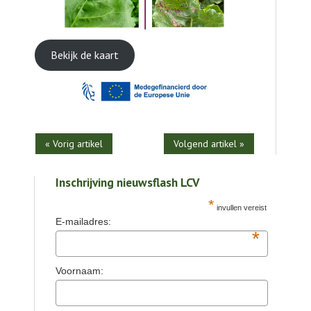
Bekijk de kaart
« Vorig artikel
Volgend artikel »
Inschrijving nieuwsflash LCV
*
invullen vereist
E-mailadres:
*
Voornaam: