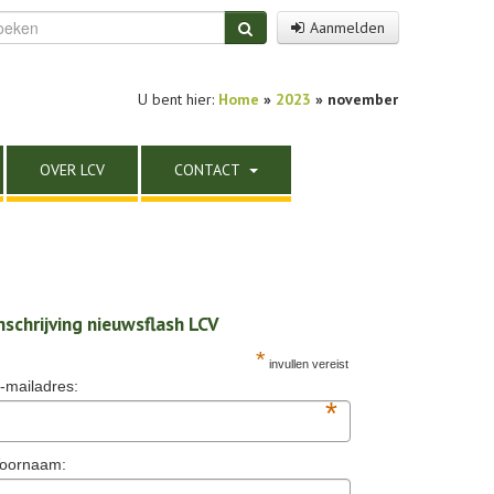
Aanmelden
U bent hier:
Home
»
2023
» november
OVER LCV
CONTACT
nschrijving nieuwsflash LCV
*
invullen vereist
-mailadres:
*
oornaam: