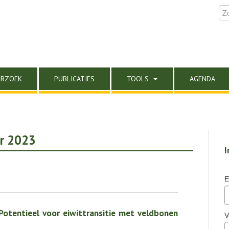
ERZOEK
PUBLICATIES
TOOLS
AGENDA
er 2023
I
E
‘Potentieel voor eiwittransitie met veldbonen
V