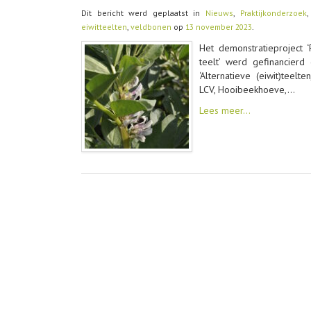
Dit bericht werd geplaatst in
Nieuws
,
Praktijkonderzoek
eiwitteelten
,
veldbonen
op
13 november 2023
.
Het demonstratieproject ‘
teelt’ werd gefinancier
‘Alternatieve (eiwit)teel
LCV, Hooibeekhoeve,…
Lees meer…