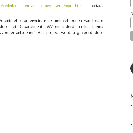
,
Voederbieten en andere gewassen
,
Voorlichting
en getagd
N
Potentieel voor eiwittransitie met veldbonen van lokale
d door het Departement L&V en kaderde in het thema
ten/voederrantsoenen’. Het project werd uitgevoerd door
M