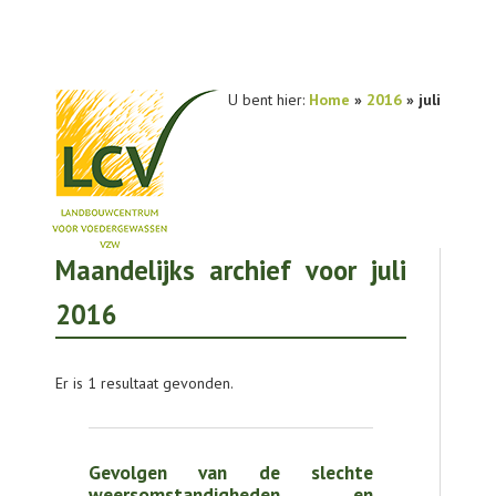
U bent hier:
Home
»
2016
» juli
Maandelijks archief voor juli
NIEUWS
2016
PRAKTIJKONDERZOEK
PUBLICATIES
Er is 1 resultaat gevonden.
TOOLS
AGENDA
Gevolgen van de slechte
weersomstandigheden en
OVER LCV