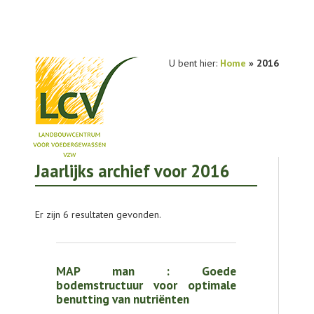
U bent hier:
Home
» 2016
Jaarlijks archief voor 2016
NIEUWS
PRAKTIJKONDERZOEK
Er zijn 6 resultaten gevonden.
PUBLICATIES
TOOLS
MAP man : Goede
AGENDA
bodemstructuur voor optimale
benutting van nutriënten
OVER LCV