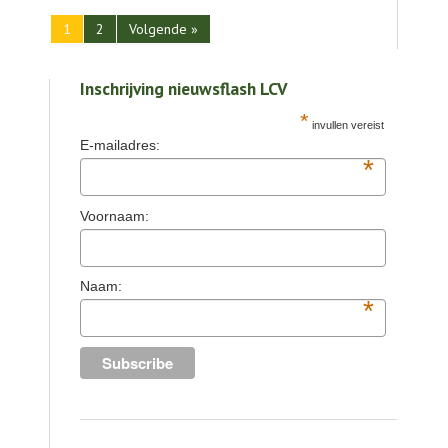
1
2
Volgende »
Inschrijving nieuwsflash LCV
*
invullen vereist
E-mailadres:
*
Voornaam:
Naam:
*