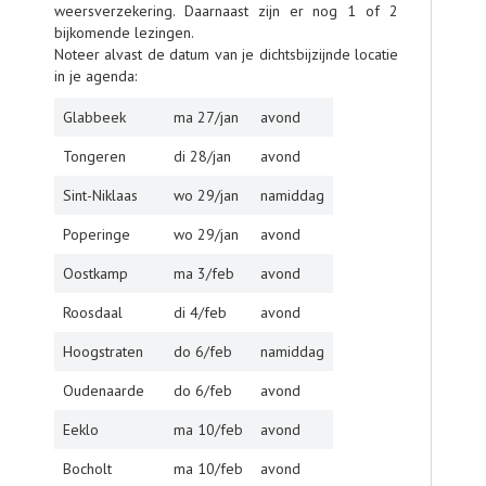
weersverzekering. Daarnaast zijn er nog 1 of 2
bijkomende lezingen.
Noteer alvast de datum van je dichtsbijzijnde locatie
in je agenda:
Glabbeek
ma 27/jan
avond
Tongeren
di 28/jan
avond
Sint-Niklaas
wo 29/jan
namiddag
Poperinge
wo 29/jan
avond
Oostkamp
ma 3/feb
avond
Roosdaal
di 4/feb
avond
Hoogstraten
do 6/feb
namiddag
Oudenaarde
do 6/feb
avond
Eeklo
ma 10/feb
avond
Bocholt
ma 10/feb
avond