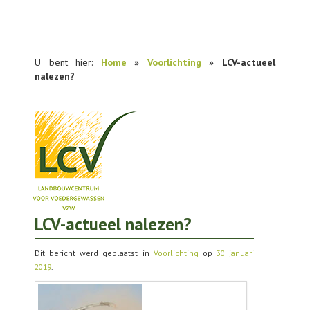
U bent hier:
Home
»
Voorlichting
» LCV-actueel
nalezen?
LCV-actueel nalezen?
NIEUWS
PRAKTIJKONDERZOEK
Dit bericht werd geplaatst in
Voorlichting
op
30 januari
2019
.
PUBLICATIES
TOOLS