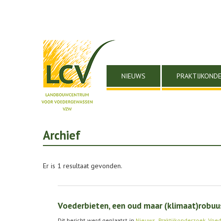
NIEUWS
PRAKTIJKOND
Archief
Er is 1 resultaat gevonden.
Voederbieten, een oud maar (klimaat)robu
Dit bericht werd geplaatst in
Nieuws
,
Praktijkonderzoek
,
Voed