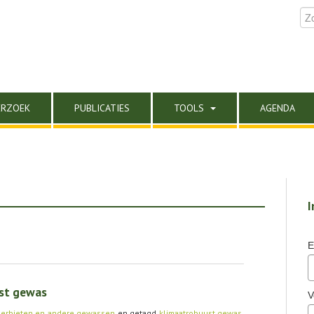
ERZOEK
PUBLICATIES
TOOLS
AGENDA
I
E
ust gewas
V
erbieten en andere gewassen
en getagd
klimaatrobuust gewas
,