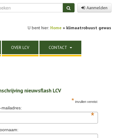
Aanmelden
U bent hier:
Home
»
klimaatrobuust gewas
OVER LCV
CONTACT
nschrijving nieuwsflash LCV
*
invullen vereist
-mailadres:
*
oornaam: