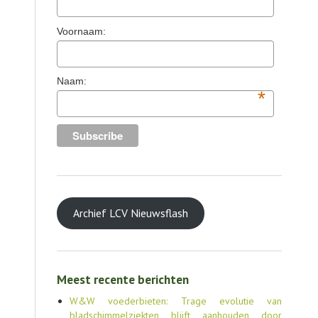
TOOLS
Voornaam:
AGENDA
OVER LCV
Naam:
*
CONTACT
Archief LCV Nieuwsflash
Meest recente berichten
W&W voederbieten: Trage evolutie van
bladschimmelziekten blijft aanhouden door