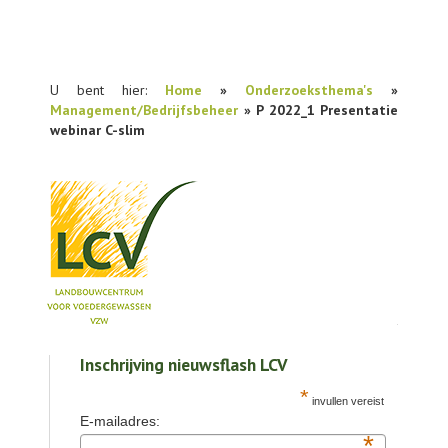
U bent hier:
Home
»
Onderzoeksthema's
»
Management/Bedrijfsbeheer
» P 2022_1 Presentatie
webinar C-slim
NIEUWS
Inschrijving nieuwsflash LCV
PRAKTIJKONDERZOEK
*
invullen vereist
PUBLICATIES
E-mailadres:
*