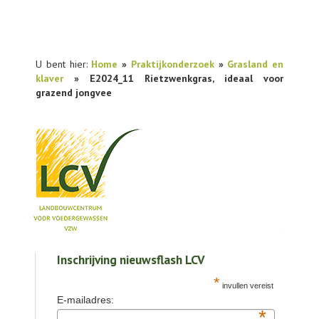
U bent hier:
Home
»
Praktijkonderzoek
»
Grasland en
klaver
» E2024_11 Rietzwenkgras, ideaal voor
grazend jongvee
NIEUWS
Inschrijving nieuwsflash LCV
PRAKTIJKONDERZOEK
*
invullen vereist
PUBLICATIES
E-mailadres:
*