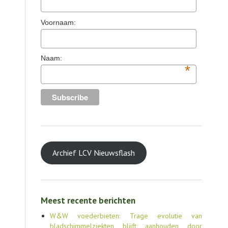
TOOLS
Voornaam:
AGENDA
OVER LCV
Naam:
*
CONTACT
Archief LCV Nieuwsflash
Meest recente berichten
W&W voederbieten: Trage evolutie van
bladschimmelziekten blijft aanhouden door