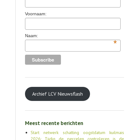
TOOLS
Voornaam:
AGENDA
OVER LCV
Naam:
*
CONTACT
Archief LCV Nieuwsflash
Meest recente berichten
Start netwerk schatting oogstdatum kuilmais
2026: Tijdig de percelen controleren is de