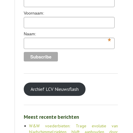
TOOLS
Voornaam:
AGENDA
OVER LCV
Naam:
*
CONTACT
Archief LCV Nieuwsflash
Meest recente berichten
W&W voederbieten: Trage evolutie van
bladschimmelziekten blijft aanhouden door