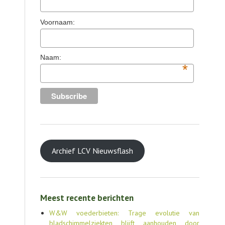
TOOLS
Voornaam:
AGENDA
OVER LCV
Naam:
*
CONTACT
Archief LCV Nieuwsflash
Meest recente berichten
W&W voederbieten: Trage evolutie van
bladschimmelziekten blijft aanhouden door