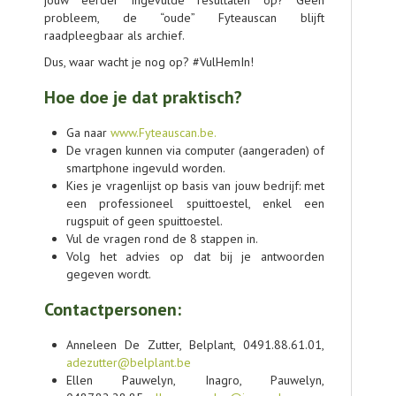
jouw eerder ingevulde resultaten op? Geen
probleem, de “oude” Fyteauscan blijft
raadpleegbaar als archief.
Dus, waar wacht je nog op? #VulHemIn!
Hoe doe je dat praktisch?
Ga naar
www.Fyteauscan.be.
De vragen kunnen via computer (aangeraden) of
smartphone ingevuld worden.
Kies je vragenlijst op basis van jouw bedrijf: met
een professioneel spuittoestel, enkel een
rugspuit of geen spuittoestel.
Vul de vragen rond de 8 stappen in.
Volg het advies op dat bij je antwoorden
gegeven wordt.
Contactpersonen:
Anneleen De Zutter, Belplant, 0491.88.61.01,
adezutter@belplant.be
Ellen Pauwelyn, Inagro, Pauwelyn,