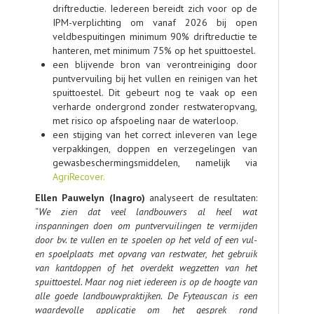
driftreductie. Iedereen bereidt zich voor op de
IPM-verplichting om vanaf 2026 bij open
veldbespuitingen minimum 90% driftreductie te
hanteren, met minimum 75% op het spuittoestel.
een blijvende bron van verontreiniging door
puntvervuiling bij het vullen en reinigen van het
spuittoestel. Dit gebeurt nog te vaak op een
verharde ondergrond zonder restwateropvang,
met risico op afspoeling naar de waterloop.
een stijging van het correct inleveren van lege
verpakkingen, doppen en verzegelingen van
gewasbeschermingsmiddelen, namelijk via
AgriRecover.
Ellen Pauwelyn (Inagro)
analyseert de resultaten:
“
We zien dat veel landbouwers al heel wat
inspanningen doen om puntvervuilingen te vermijden
door bv. te vullen en te spoelen op het veld of een vul-
en spoelplaats met opvang van restwater, het gebruik
van kantdoppen of het overdekt wegzetten van het
spuittoestel. Maar nog niet iedereen is op de hoogte van
alle goede landbouwpraktijken. De Fyteauscan is een
waardevolle applicatie om het gesprek rond