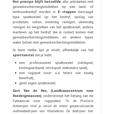
Het principe blijft hetzelfde
, alle activiteiten met
gewasbeschermingsmiddelen op een land- of
tuinbouwbedrijf worden in
8 stappen
bevraagd:
type spuittoestel op het bedrijf, opslag van
producten, vullen, inwendig reinigen, uitwendig
reinigen en wegzetten van het spuittoestel, andere
machines op het bedrijf die in contact komen met
gewasbeschermingsmiddelen, en andere types
water belast met gewasbeschermingsmiddelen.
Je kiest welke lijst je invult, afhankelijk van het
spuittoestel
dat je hebt:
een professioneel spuittoestel (veldspuit,
boomgaardspuit, serrespuit, stationaire spuit),
een rugspuit (voor o.a. telers van houtig
kleinfruit),
geen eigen spuittoestel.
Gert Van de Ven, (Landbouwcentrum voor
Voedergewassen)
, onderstreept het belang van de
Fyteauscan voor rugspuiten:
”In
de
Provincie
Antwerpen
vind
je
veruit
de
meest
gespecialiseerde
melkveebedrijven van Vlaanderen. De bedrijven hier