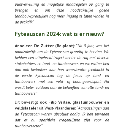
puntvervuiling en mogelijke maatregelen op gang te
brengen en om deze noodzakelijke goede
landbouwpraktijken nog meer ingang te laten vinden in
de praktijk
.”
Fyteauscan 2024: wat is er nieuw?
Anneleen De Zutter (Belplant
): “
Na
8
jaar,
was
het
noodzakelijk
om
de
Fyteauscan
grondig
te
herzien.
We
hebben
een
uitgebreid
traject
achter
de
rug
met
diverse
stakeholders
en
land-
en tuinbouwers
en
we
willen
hen
dan
ook
bedanken
voor
hun
waardevolle
feedback!
In
de
eerste
Fyteauscan lag de focus op land- en
tuinbouwers met een veld- of boomgaardspuit. Nu
wordt beter
voldaan
aan
de
behoeften
van
alle
land-
en
tuinbouwers
.”
Dit bevestigt
ook Filip Verlae, glastuinbouwer en
veldslateler
uit West-Vlaanderen: “
Aanpassingen aan
de Fyteauscan waren absoluut nodig. Ik ben tevreden
dat er nu specifieke vragenlijsten zijn voor de
tuinbouwsector.”