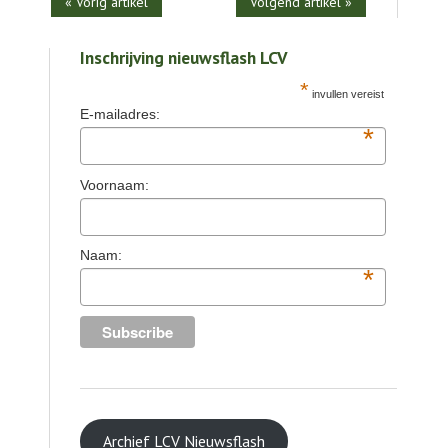
« Vorig artikel
Volgend artikel »
Inschrijving nieuwsflash LCV
*
invullen vereist
E-mailadres:
*
Voornaam:
Naam:
*
Archief LCV Nieuwsflash