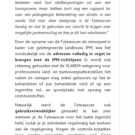
besteden vaak hun veldbespuitingen uit aan een
loonsproeier, maar hebben toch nog een rugspuit bv.
voor een pleksgewijze behandeling van distels
in een
weide. Ook voor deze doelgroep
is de Fyteauscan
handig
en
vlot te gebruiken
om inzicht te krijgen over
mogelijke puntvervuiling en hoe je dit kan voorkomen.”
Door de opname van de Fyteauscan als minorpunt in
kader van geïntegreerde landbouw, IPM, was het
noodzakelijk om de
adviezen
volledig in regel te
brengen met de IPM-richtlijnen
. Er wordt ook
rekening gehouden met de VLAREM-wetgeving voor
professionele land- en tuinbouwspuittoestellen: het
vullen en reinigen mag enkel gebeuren op het te
behandelen of pas behandelde veld of op een
ingerichte vul- en spoelplaats met opvang van
restvloeistoffen.
Natuurlijk werd de Fyteauscan ook
gebruiksvriendelijker
gemaakt! Je kan zien
wanneer je de Fyteauscan voor het laatst ingevuld
hebt, zodat je je activiteiten regelmatig kan toetsen
aan de regelgeving. Vragen de controle-instanties