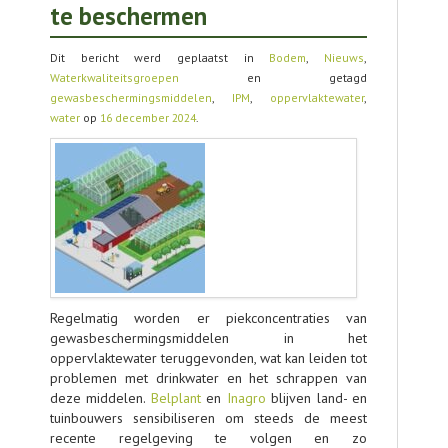
te beschermen
TOOLS
AGENDA
Dit bericht werd geplaatst in
Bodem
,
Nieuws
,
Waterkwaliteitsgroepen
en getagd
OVER LCV
gewasbeschermingsmiddelen
,
IPM
,
oppervlaktewater
,
water
op
16 december 2024
.
CONTACT
Regelmatig worden er piekconcentraties van
gewasbeschermingsmiddelen in het
oppervlaktewater teruggevonden, wat kan leiden tot
problemen met drinkwater en het schrappen van
deze middelen.
Belplant
en
Inagro
blijven land- en
tuinbouwers sensibiliseren om steeds de meest
recente regelgeving te volgen en zo