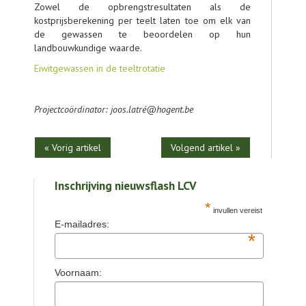
Zowel de opbrengstresultaten als de
kostprijsberekening per teelt laten toe om elk van
de gewassen te beoordelen op hun
landbouwkundige waarde.
Eiwitgewassen in de teeltrotatie
Projectcoördinator: joos.latré@hogent.be
« Vorig artikel
Volgend artikel »
Inschrijving nieuwsflash LCV
*
invullen vereist
E-mailadres:
*
Voornaam: