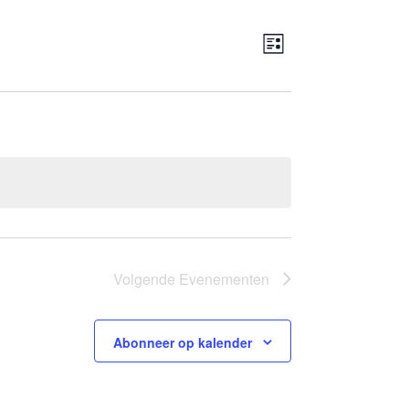
Weergaven
Evenement
Lijst
navigatie
weergaven
navigatie
Volgende
Evenementen
Abonneer op kalender