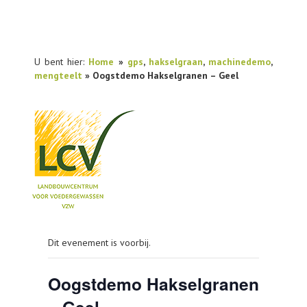
U bent hier:
Home
»
gps
,
hakselgraan
,
machinedemo
,
mengteelt
» Oogstdemo Hakselgranen – Geel
NIEUWS
Dit evenement is voorbij.
PRAKTIJKONDERZOEK
PUBLICATIES
Oogstdemo Hakselgranen
TOOLS