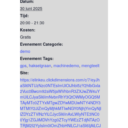
Datum:
30 juni 2025
Tijd:
20:00 - 21:30
Kosten:
Gratis
Evenement Categorie:
demo
Evenement Tags:
gps
,
hakselgraan
,
machinedemo
,
mengteelt
Site:
https://elinkeu.clickdimensions.com/c/7/eyJh
aSI6NTUzNzc0NTEsImUiOiJhbi5zY2hlbGxla
2Vuc0Bwcm92aW5jaWVhbnR3ZXJwZW4uY
mUiLCJyaSI6ImNvbnRhY3QtOWMyOGQ5M
TAyMTc0ZTYxMTgwZDYwMDUwNTY4NDY3
MTMtY2JiZmQyMjhkMTIwNGY0NjhjYmQyNjl
lZDYzZTVlNzYiLCJycSI6InAxLWIyNTE3NC0
0Yjg1ZGJiMDVhYzg0ZTcyYWEzZTdjNTAzO
TRjM2I2YyIsIm0iOmZhbHNlLCJ1aSI6IjAiLCJ