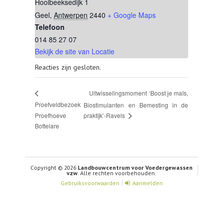
Hooibeeksedijk 1
Geel
,
Antwerpen
2440
+ Google Maps
Telefoon
014 85 27 07
Bekijk de site van Locatie
Reacties zijn gesloten.
Uitwisselingsmoment ‘Boost je maïs,
Proefveldbezoek
Biostimulanten en Bemesting in de
Proefhoeve
praktijk’-Ravels
Bottelare
Copyright © 2026
Landbouwcentrum voor Voedergewassen
vzw
. Alle rechten voorbehouden.
Gebruiksvoorwaarden
Aanmelden