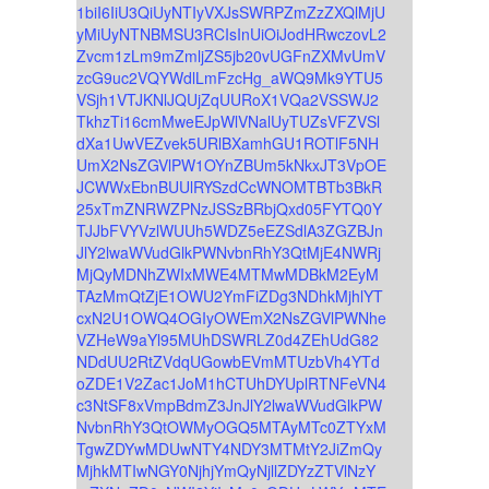
1biI6IiU3QiUyNTIyVXJsSWRPZmZzZXQlMjU
yMiUyNTNBMSU3RCIsInUiOiJodHRwczovL2
Zvcm1zLm9mZmljZS5jb20vUGFnZXMvUmV
zcG9uc2VQYWdlLmFzcHg_aWQ9Mk9YTU5
VSjh1VTJKNlJQUjZqUURoX1VQa2VSSWJ2
TkhzTi16cmMweEJpWlVNalUyTUZsVFZVSl
dXa1UwVEZvek5URlBXamhGU1ROTlF5NH
UmX2NsZGVlPW1OYnZBUm5kNkxJT3VpOE
JCWWxEbnBUUlRYSzdCcWNOMTBTb3BkR
25xTmZNRWZPNzJSSzBRbjQxd05FYTQ0Y
TJJbFVYVzlWUUh5WDZ5eEZSdlA3ZGZBJn
JlY2lwaWVudGlkPWNvbnRhY3QtMjE4NWRj
MjQyMDNhZWIxMWE4MTMwMDBkM2EyM
TAzMmQtZjE1OWU2YmFiZDg3NDhkMjhlYT
cxN2U1OWQ4OGIyOWEmX2NsZGVlPWNhe
VZHeW9aYl95MUhDSWRLZ0d4ZEhUdG82
NDdUU2RtZVdqUGowbEVmMTUzbVh4YTd
oZDE1V2Zac1JoM1hCTUhDYUplRTNFeVN4
c3NtSF8xVmpBdmZ3JnJlY2lwaWVudGlkPW
NvbnRhY3QtOWMyOGQ5MTAyMTc0ZTYxM
TgwZDYwMDUwNTY4NDY3MTMtY2JiZmQy
MjhkMTIwNGY0NjhjYmQyNjllZDYzZTVlNzY