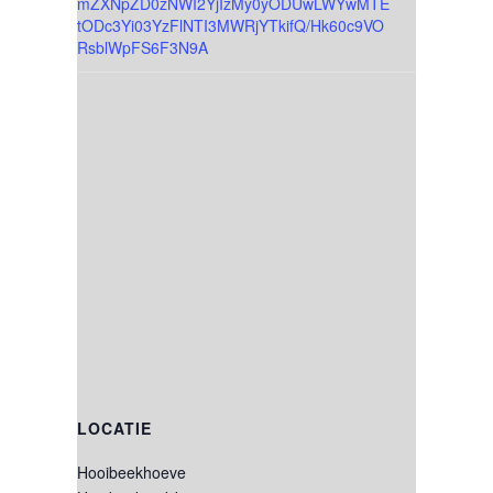
mZXNpZD0zNWI2YjIzMy0yODUwLWYwMTE
tODc3Yi03YzFlNTI3MWRjYTkifQ/Hk60c9VO
RsblWpFS6F3N9A
LOCATIE
Hooibeekhoeve