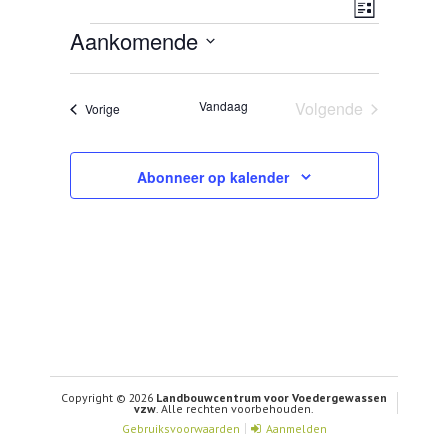
Weerg
Evenem
Lijst
Evenementen
Aankomende
CONTACT
navigat
weerga
Selecteer
een
navigat
datum.
Vandaag
Volgende
Evenementen
Vorige
Evenementen
Abonneer op kalender
Copyright © 2026
Landbouwcentrum voor Voedergewassen
vzw
. Alle rechten voorbehouden.
Gebruiksvoorwaarden
Aanmelden