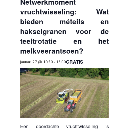
Netwerkmoment
vruchtwisseling: Wat
TOOLS
bieden méteils en
AGENDA
hakselgranen voor de
OVER LCV
teeltrotatie en het
CONTACT
melkveerantsoen?
GRATIS
januari 27 @ 10:30
-
13:00
Een doordachte vruchtwisseling is