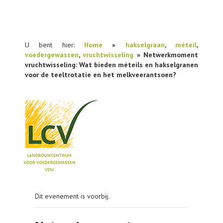
U bent hier:
Home
»
hakselgraan
,
méteil
,
voedergewassen
,
vruchtwisseling
» Netwerkmoment
vruchtwisseling: Wat bieden méteils en hakselgranen
voor de teeltrotatie en het melkveerantsoen?
NIEUWS
Dit evenement is voorbij.
PRAKTIJKONDERZOEK
PUBLICATIES