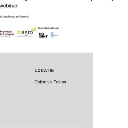
webinar.
S
LOCATIE
Online via Teams
0