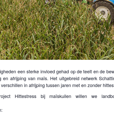
gheden een sterke invloed gehad op de teelt en de bew
ng en afrijping van maïs. Het uitgebreid netwerk Sch
rschillen in afrijping tussen jaren met en zonder hittes
oject Hittestress bij maïskuilen willen we la
n: