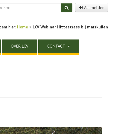
Aanmelden
bent hier:
Home
» LCV Webinar Hittestress bij maïskuilen
OVER LCV
CONTACT