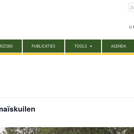
U 
ERZOEK
PUBLICATIES
TOOLS
AGENDA
maïskuilen