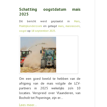
AGENDA
Schatting oogstdatum mais
2025
OVER LCV
Dit bericht werd geplaatst in
Maïs
,
CONTACT
Praktijkonderzoek
en getagd
mais
,
maisrassen
,
oogst
op
18 september 2025
.
Om een goed beeld te hebben van de
afrijping van de mais volgde de LCV-
partners in 2025 wekelijks zo’n 10
locaties. Verspreid over Vlaanderen, van
Bocholt tot Poperinge, zijn er…
Lees meer…