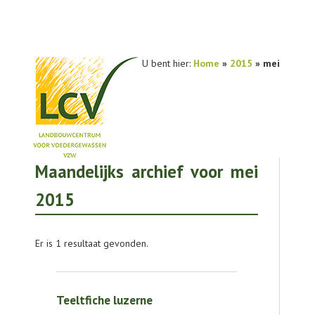
U bent hier:
Home
»
2015
» mei
Maandelijks archief voor mei
NIEUWS
2015
PRAKTIJKONDERZOEK
PUBLICATIES
Er is 1 resultaat gevonden.
TOOLS
AGENDA
Teeltfiche luzerne
OVER LCV