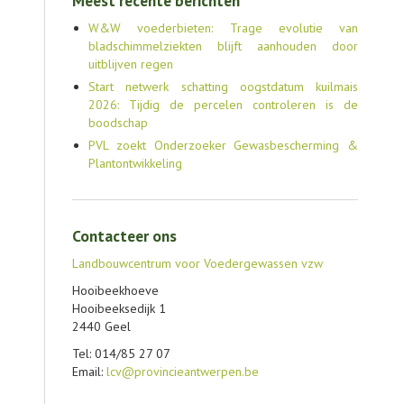
Meest recente berichten
W&W voederbieten: Trage evolutie van
bladschimmelziekten blijft aanhouden door
uitblijven regen
Start netwerk schatting oogstdatum kuilmais
2026: Tijdig de percelen controleren is de
boodschap
PVL zoekt Onderzoeker Gewasbescherming &
Plantontwikkeling
Contacteer ons
Landbouwcentrum voor Voedergewassen vzw
Hooibeekhoeve
Hooibeeksedijk 1
2440 Geel
Tel: 014/85 27 07
Email:
lcv@provincieantwerpen.be