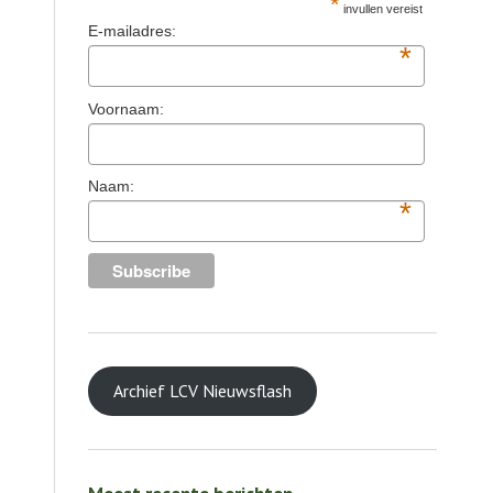
*
invullen vereist
E-mailadres:
*
Voornaam:
Naam:
*
Archief LCV Nieuwsflash