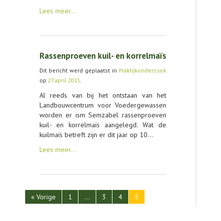
Lees meer…
Rassenproeven kuil- en korrelmaïs
Dit bericht werd geplaatst in
Praktijkonderzoek
op
27 april 2013
.
Al reeds van bij het ontstaan van het
Landbouwcentrum voor Voedergewassen
worden er ism Semzabel rassenproeven
kuil- en korrelmaïs aangelegd. Wat de
kuilmaïs betreft zijn er dit jaar op 10…
Lees meer…
« Vorige
1
…
3
4
5