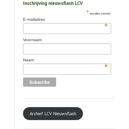
Inschrijving nieuwsflash LCV
*
invullen vereist
E-mailadres:
*
Voornaam:
Naam:
*
Archief LCV Nieuwsflash