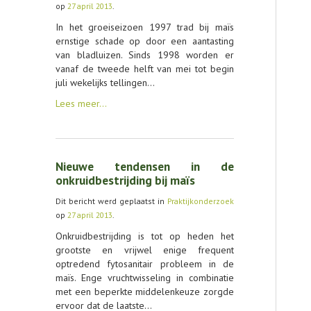
op
27 april 2013
.
CONTACT
In het groeiseizoen 1997 trad bij maïs
ernstige schade op door een aantasting
van bladluizen. Sinds 1998 worden er
vanaf de tweede helft van mei tot begin
juli wekelijks tellingen…
Lees meer…
Nieuwe tendensen in de
onkruidbestrijding bij maïs
Dit bericht werd geplaatst in
Praktijkonderzoek
op
27 april 2013
.
Onkruidbestrijding is tot op heden het
grootste en vrijwel enige frequent
optredend fytosanitair probleem in de
maïs. Enge vruchtwisseling in combinatie
met een beperkte middelenkeuze zorgde
ervoor dat de laatste…