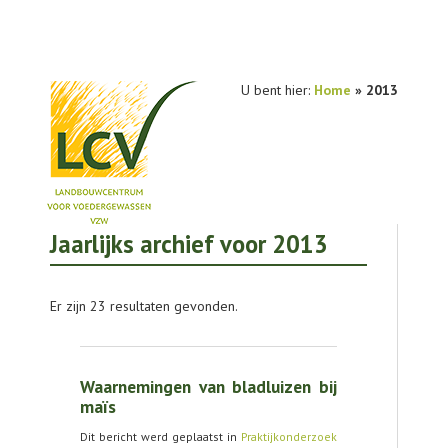
U bent hier:
Home
» 2013
Jaarlijks archief voor 2013
NIEUWS
PRAKTIJKONDERZOEK
Er zijn 23 resultaten gevonden.
PUBLICATIES
TOOLS
Waarnemingen van bladluizen bij
AGENDA
maïs
Dit bericht werd geplaatst in
Praktijkonderzoek
OVER LCV