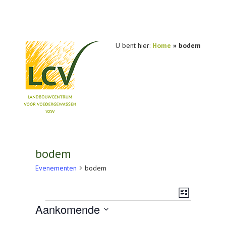
U bent hier:
Home
»
bodem
NIEUWS
PRAKTIJKONDERZOEK
bodem
PUBLICATIES
Evenementen
bodem
TOOLS
Weerg
Evenem
Lijst
Evenementen
AGENDA
Aankomende
navigat
weerga
Selecteer
OVER LCV