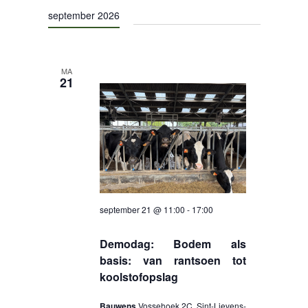
een
navigat
september 2026
datum.
CONTACT
MA
21
september 21 @ 11:00
-
17:00
Demodag: Bodem als
basis: van rantsoen tot
kool­stof­op­slag
Bauwens
Vossehoek 2C, Sint-Lievens-