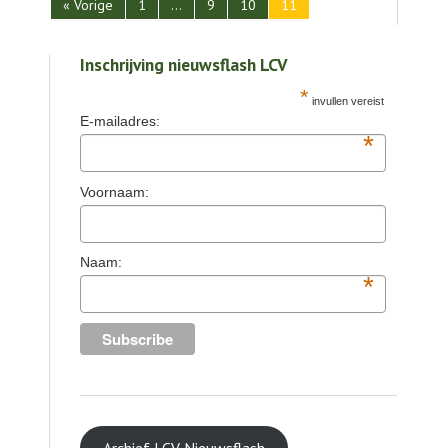
« Vorige
1
…
9
10
11
Inschrijving nieuwsflash LCV
*
invullen vereist
E-mailadres:
*
Voornaam:
Naam:
*