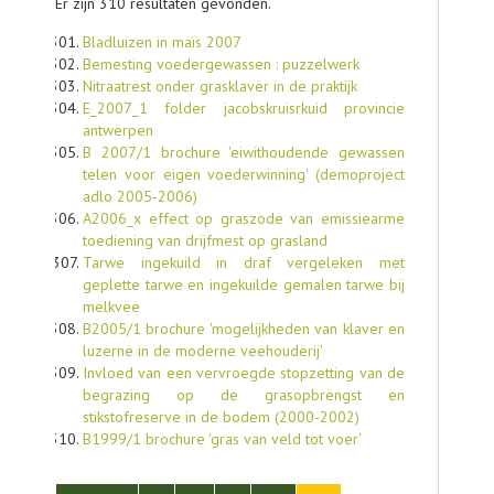
Er zijn 310 resultaten gevonden.
Bladluizen in maïs 2007
Bemesting voedergewassen : puzzelwerk
Nitraatrest onder grasklaver in de praktijk
E_2007_1 folder jacobskruisrkuid provincie
antwerpen
B 2007/1 brochure 'eiwithoudende gewassen
telen voor eigen voederwinning' (demoproject
adlo 2005-2006)
A2006_x effect op graszode van emissiearme
toediening van drijfmest op grasland
Tarwe ingekuild in draf vergeleken met
geplette tarwe en ingekuilde gemalen tarwe bij
melkvee
B2005/1 brochure 'mogelijkheden van klaver en
luzerne in de moderne veehouderij'
Invloed van een vervroegde stopzetting van de
begrazing op de grasopbrengst en
stikstofreserve in de bodem (2000-2002)
B1999/1 brochure 'gras van veld tot voer'