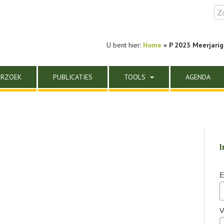
U bent hier:
Home
» P 2023 Meerjarig
ERZOEK
PUBLICATIES
TOOLS
AGENDA
I
E
V