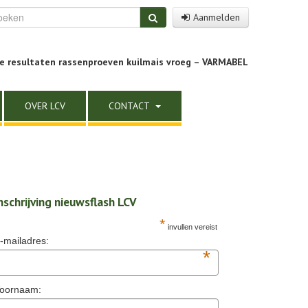
Aanmelden
e resultaten rassenproeven kuilmais vroeg – VARMABEL
OVER LCV
CONTACT
nschrijving nieuwsflash LCV
*
invullen vereist
-mailadres:
*
oornaam: