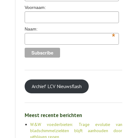
Voornaam:
AGENDA
OVER LCV
Naam:
*
CONTACT
Archief LCV Nieuwsflash
Meest recente berichten
W&W voederbieten: Trage evolutie van
bladschimmelziekten blijft aanhouden door
uitblijven regen