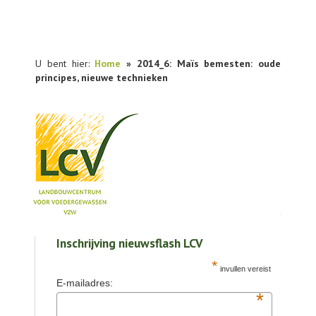
U bent hier:
Home
» 2014_6: Maïs bemesten: oude
principes, nieuwe technieken
NIEUWS
Inschrijving nieuwsflash LCV
PRAKTIJKONDERZOEK
*
invullen vereist
PUBLICATIES
E-mailadres:
*
TOOLS