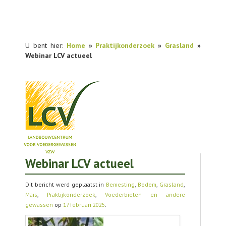
U bent hier:
Home
»
Praktijkonderzoek
»
Grasland
»
Webinar LCV actueel
Webinar LCV actueel
NIEUWS
PRAKTIJKONDERZOEK
Dit bericht werd geplaatst in
Bemesting
,
Bodem
,
Grasland
,
Maïs
,
Praktijkonderzoek
,
Voederbieten en andere
PUBLICATIES
gewassen
op
17 februari 2025
.
TOOLS