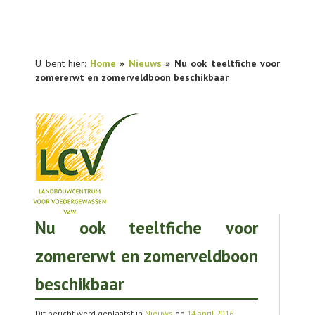
U bent hier:
Home
»
Nieuws
» Nu ook teeltfiche voor
zomererwt en zomerveldboon beschikbaar
Nu ook teeltfiche voor
NIEUWS
zomererwt en zomerveldboon
PRAKTIJKONDERZOEK
beschikbaar
PUBLICATIES
TOOLS
Dit bericht werd geplaatst in
Nieuws
op
14 april 2016
.