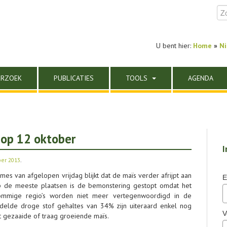
U bent hier:
Home
»
N
ERZOEK
PUBLICATIES
TOOLS
AGENDA
e op 12 oktober
I
ber 2013
.
es van afgelopen vrijdag blijkt dat de maïs verder afrijpt aan
E
p de meeste plaatsen is de bemonstering gestopt omdat het
mmige regio’s worden niet meer vertegenwoordigd in de
delde droge stof gehaltes van 34% zijn uiteraard enkel nog
V
t gezaaide of traag groeiende maïs.