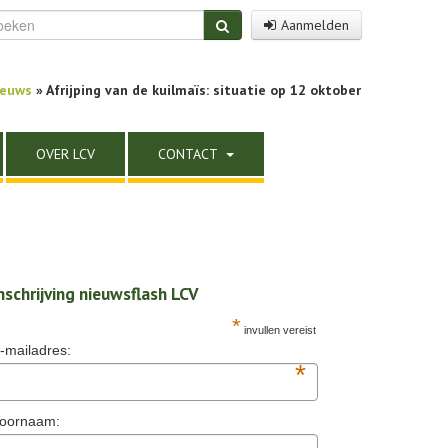
Aanmelden
ieuws
» Afrijping van de kuilmaïs: situatie op 12 oktober
OVER LCV
CONTACT
nschrijving nieuwsflash LCV
*
invullen vereist
-mailadres:
*
oornaam: