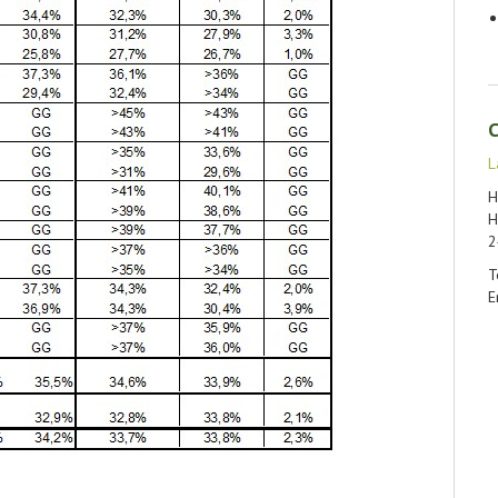
C
L
H
H
2
T
E