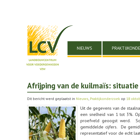
NIEUWS
PRAKTIJKOND
Afrijping van de kuilmaïs: situati
Dit bericht werd geplaatst in
Nieuws
,
Praktijkonderzoek
op
18 okto
Uit de gegevens van de staalnam
een snelheid van 1 tot 3%. O
proefveld geoogst werd. So
gemiddelde cijfers. De gemid
representatief voor de echt laa