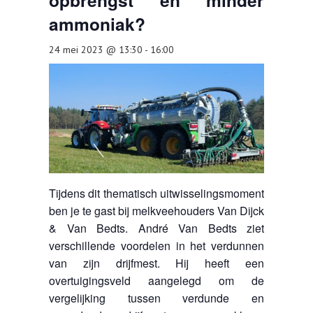
opbrengst en minder
ammoniak?
AGENDA
24 mei 2023 @ 13:30
-
16:00
OVER LCV
CONTACT
Tijdens dit thematisch uitwisselingsmoment
ben je te gast bij melkveehouders Van Dijck
& Van Bedts. André Van Bedts ziet
verschillende voordelen in het verdunnen
van zijn drijfmest. Hij heeft een
overtuigingsveld aangelegd om de
vergelijking tussen verdunde en