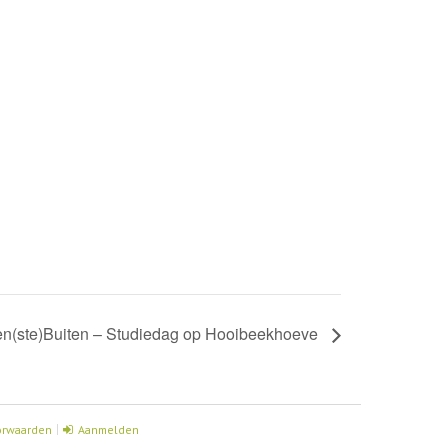
en(ste)Buiten – Studiedag op Hooibeekhoeve
orwaarden
Aanmelden