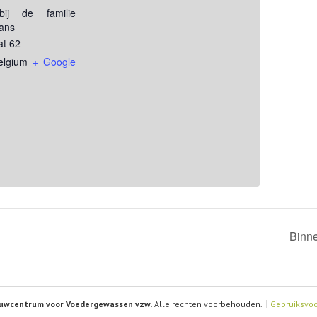
 bij de familie
ans
at 62
elgium
+ Google
Binn
uwcentrum voor Voedergewassen vzw
. Alle rechten voorbehouden.
Gebruiksvo