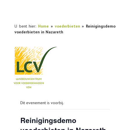
U bent hier:
Home
»
voederbieten
» Reinigingsdemo
voederbieten in Nazareth
NIEUWS
Dit evenement is voorbij.
PRAKTIJKONDERZOEK
PUBLICATIES
Reinigingsdemo
TOOLS