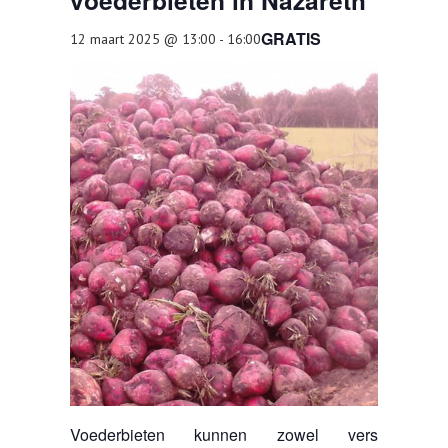
voederbieten in Nazareth
AGENDA
GRATIS
12 maart 2025 @ 13:00
-
16:00
OVER LCV
CONTACT
Voederbieten kunnen zowel vers