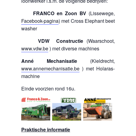
loonwerker i.s.m. de volgende bedrijven:
FRANCO en Zoon BV
(Lissewege,
Facebook-pagina
) met Cross Elephant beet
washer
VDW Constructie
(Waarschoot,
www.vdw.be
) met diverse machines
Anné Mechanisatie
(Kieldrecht,
www.annemechanisatie.be
) met Holaras-
machine
Einde voorzien rond 16u.
Praktische informatie