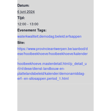
Datum:
6 juni 2024
Tijd:
12:00 - 13:00
Evenement Tags:
waterkwaliteit;demodag;beleid;erfsappen
Site:
https://www.provincieantwerpen.be/aanbod/d
ese/hooibeekhoeve/hooibeekhoeve/kalender
-
hooibeekhoeve.masterdetail.html/p_detail_u
rl/nl/dese/dienst-landbouw-en-
plattelandsbeleid/kalender/demonamiddag-
erf--en-silosappen.period_1.html