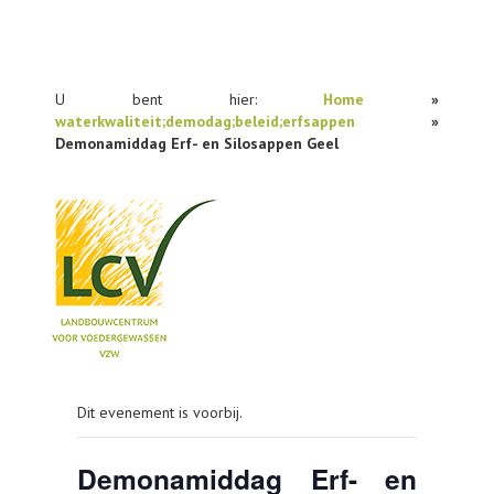
U bent hier:
Home
»
waterkwaliteit;demodag;beleid;erfsappen
»
Demonamiddag Erf- en Silosappen Geel
NIEUWS
Dit evenement is voorbij.
PRAKTIJKONDERZOEK
PUBLICATIES
Demonamiddag Erf- en