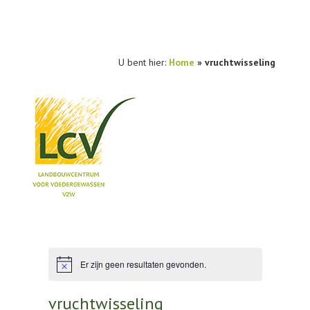
U bent hier:
Home
»
vruchtwisseling
NIEUWS
PRAKTIJKONDERZOEK
PUBLICATIES
Er zijn geen resultaten gevonden.
Bericht
TOOLS
vruchtwisseling