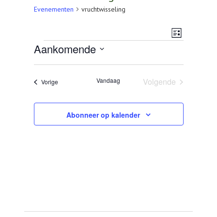
AGENDA
Evenementen
vruchtwisseling
OVER LCV
Weerg
Evenem
Lijst
Evenementen
Aankomende
CONTACT
navigat
weerga
Selecteer
een
navigat
datum.
Vandaag
Volgende
Evenementen
Vorige
Evenementen
Abonneer op kalender