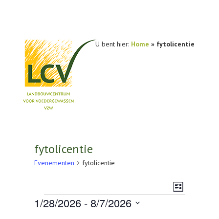
U bent hier:
Home
»
fytolicentie
NIEUWS
PRAKTIJKONDERZOEK
fytolicentie
PUBLICATIES
Evenementen
fytolicentie
TOOLS
Weerg
Evenem
Lijst
Evenementen
AGENDA
1/28/2026
 - 
8/7/2026
navigat
weerga
Selecteer
OVER LCV