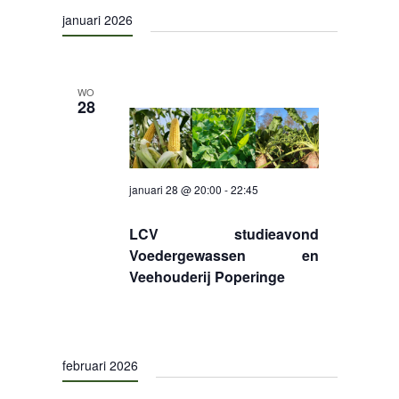
een
navigat
januari 2026
datum.
CONTACT
WO
28
januari 28 @ 20:00
-
22:45
LCV studieavond
Voedergewassen en
Veehouderij Poperinge
februari 2026