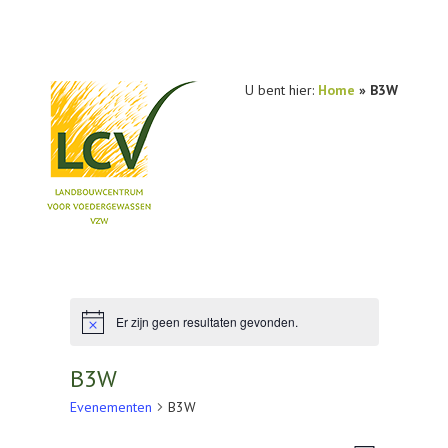
U bent hier:
Home
»
B3W
NIEUWS
PRAKTIJKONDERZOEK
PUBLICATIES
Er zijn geen resultaten gevonden.
Bericht
TOOLS
B3W
AGENDA
Evenementen
B3W
OVER LCV