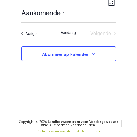
Weerg
Evenem
Lijst
Evenementen
Aankomende
CONTACT
navigat
weerga
Selecteer
een
navigat
datum.
Vandaag
Volgende
Evenementen
Vorige
Evenementen
Abonneer op kalender
Copyright © 2026
Landbouwcentrum voor Voedergewassen
vzw
. Alle rechten voorbehouden.
Gebruiksvoorwaarden
Aanmelden