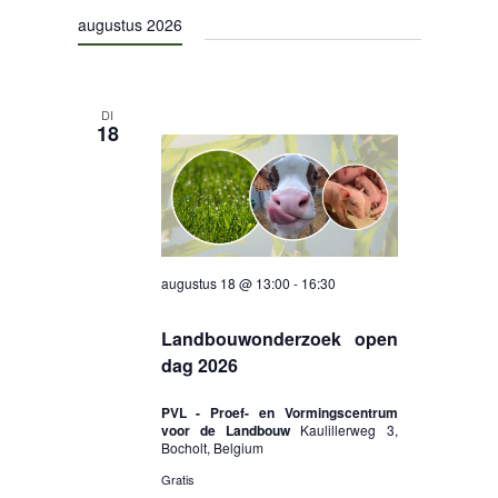
een
navigat
augustus 2026
datum.
CONTACT
DI
18
augustus 18 @ 13:00
-
16:30
Landbouwonderzoek open
dag 2026
PVL - Proef- en Vormingscentrum
voor de Landbouw
Kaulillerweg 3,
Bocholt, Belgium
Gratis