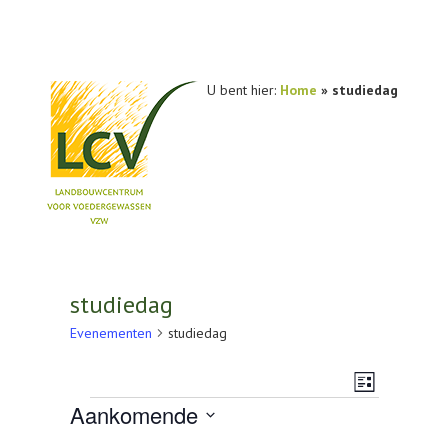
U bent hier:
Home
»
studiedag
NIEUWS
PRAKTIJKONDERZOEK
studiedag
PUBLICATIES
Evenementen
studiedag
TOOLS
Weerg
Evenem
Lijst
Evenementen
AGENDA
Aankomende
navigat
weerga
Selecteer
OVER LCV