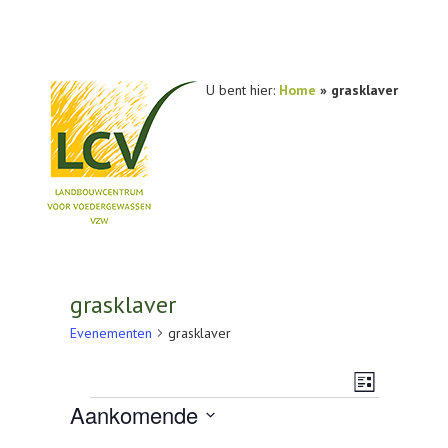
U bent hier:
Home
»
grasklaver
NIEUWS
PRAKTIJKONDERZOEK
grasklaver
PUBLICATIES
Evenementen
grasklaver
TOOLS
Weerg
Evenem
Lijst
Evenementen
AGENDA
Aankomende
navigat
weerga
Selecteer
OVER LCV