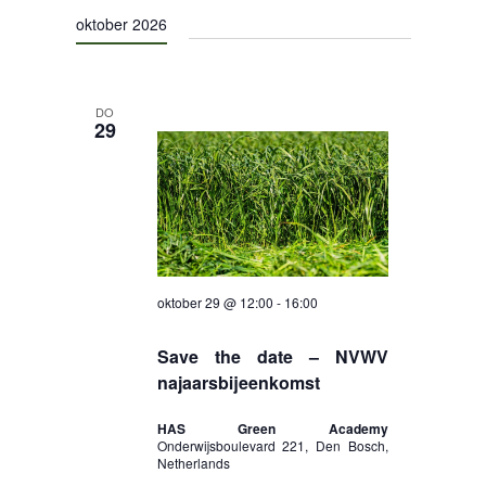
een
navigat
oktober 2026
datum.
CONTACT
DO
29
oktober 29 @ 12:00
-
16:00
Save the date – NVWV
najaarsbijeenkomst
HAS Green Academy
Onderwijsboulevard 221, Den Bosch,
Netherlands