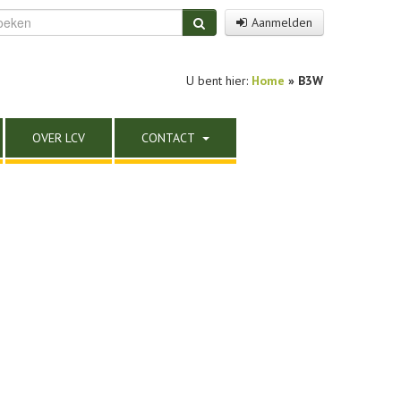
Aanmelden
U bent hier:
Home
»
B3W
OVER LCV
CONTACT