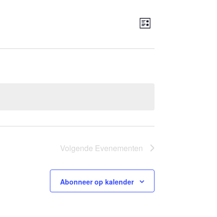
Weergaven
Evenement
Lijst
navigatie
weergaven
navigatie
Volgende
Evenementen
Abonneer op kalender