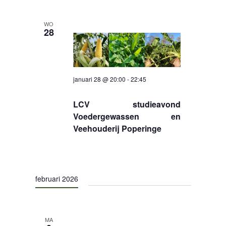
WO
28
januari 28 @ 20:00
-
22:45
LCV studieavond
Voedergewassen en
Veehouderij Poperinge
februari 2026
MA