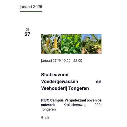
een
navigat
januari 2026
datum.
CONTACT
DI
27
januari 27 @ 19:00
-
22:00
Studieavond
Voedergewassen en
Veehouderij Tongeren
PIBO Campus Vergaderzaal boven de
cafetaria
Kruissteenweg 323,
Tongeren
Gratis