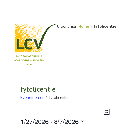
U bent hier:
Home
»
fytolicentie
NIEUWS
PRAKTIJKONDERZOEK
fytolicentie
PUBLICATIES
Evenementen
fytolicentie
TOOLS
Weerg
Evenem
Lijst
Evenementen
AGENDA
1/27/2026
 - 
8/7/2026
navigat
weerga
Selecteer
OVER LCV