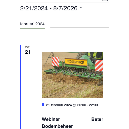
Evenem
Lijst
Evenementen
AGENDA
2/21/2024
 - 
8/7/2026
navigat
weerga
Selecteer
OVER LCV
een
navigat
februari 2024
datum.
CONTACT
WO
21
Uitgelicht
21 februari 2024 @ 20:00
-
22:00
Webinar Beter
Bodembeheer