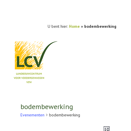
U bent hier:
Home
»
bodembewerking
NIEUWS
PRAKTIJKONDERZOEK
bodembewerking
PUBLICATIES
Evenementen
bodembewerking
TOOLS
Weerg